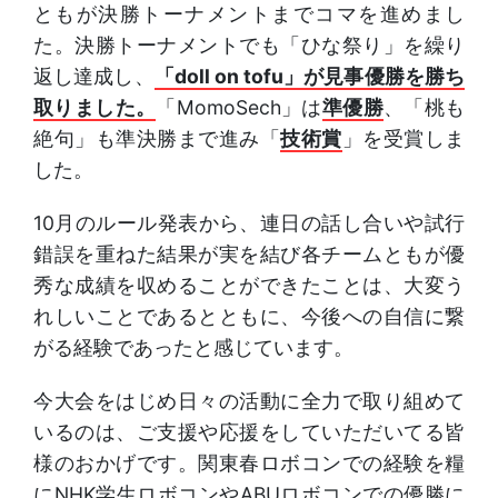
ともが決勝トーナメントまでコマを進めまし
た。決勝トーナメントでも「ひな祭り」を繰り
返し達成し、
「doll on tofu」が見事優勝を勝ち
取りました。
「MomoSech」は
準優勝
、「桃も
絶句」も準決勝まで進み「
技術賞
」を受賞しま
した。
10月のルール発表から、連日の話し合いや試行
錯誤を重ねた結果が実を結び各チームともが優
秀な成績を収めることができたことは、大変う
れしいことであるとともに、今後への自信に繋
がる経験であったと感じています。
今大会をはじめ日々の活動に全力で取り組めて
いるのは、ご支援や応援をしていただいてる皆
様のおかげです。関東春ロボコンでの経験を糧
にNHK学生ロボコンやABUロボコンでの優勝に